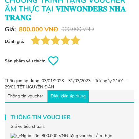
CHƯƠNG TRÌNH TẶNG VOUCHER
ẨM THỰC TẠI 𝐕𝐈𝐍𝐖𝐎𝐍𝐃𝐄𝐑𝐒 𝐍𝐇𝐀
𝐓𝐑𝐀𝐍𝐆
Giá:
800.000 VNĐ
900.000 VNĐ
Đánh giá:
Sản phẩm yêu thích:
Thời gian áp dụng: 03/01/2023 - 31/03/2023 - Trừ ngày 21/01 -
29/01 TẾT NGUYÊN ĐÁN
Thông tin voucher
Điều kiện áp dụng
THÔNG TIN VOUCHER
Giá vé tiêu chuẩn:
Người lớn: 800.000 VNĐ tặng voucher ẩm thực