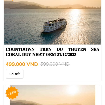
𝐂𝐎𝐔𝐍𝐓𝐃𝐎𝐖𝐍 𝐓𝐑𝐄̂𝐍 𝐃𝐔 𝐓𝐇𝐔𝐘𝐄̂̀𝐍 𝐒𝐄𝐀
𝐂𝐎𝐑𝐀𝐋 𝐃𝐔𝐘 𝐍𝐇𝐀̂́𝐓 Đ𝐄̂𝐌 𝟑𝟏/𝟏𝟐/𝟐𝟎𝟐𝟑
499.000 VNĐ
599.000 VNĐ
Chi tiết
-14%