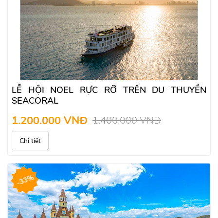
LỄ HỘI NOEL RỰC RỠ TRÊN DU THUYỀN
SEACORAL
1.200.000 VNĐ
1.400.000 VNĐ
Chi tiết
-33%