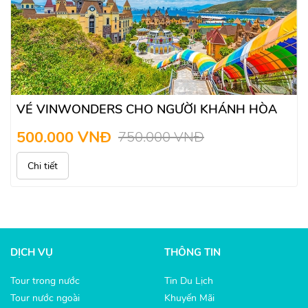
VÉ VINWONDERS CHO NGƯỜI KHÁNH HÒA
500.000 VNĐ
750.000 VNĐ
Chi tiết
DỊCH VỤ
THÔNG TIN
Tour trong nước
Tin Du Lịch
Tour nước ngoài
Khuyến Mãi