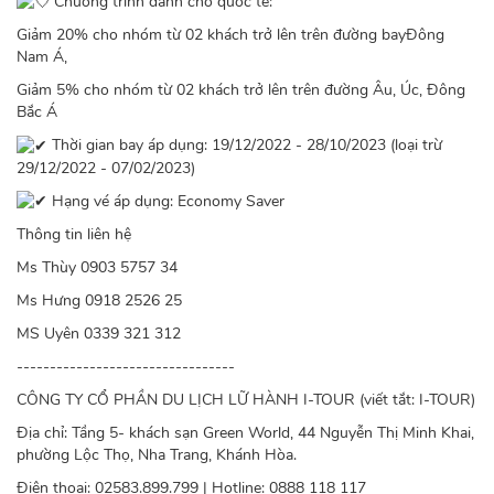
Chương trình dành cho quốc tế:
Giảm 20% cho nhóm từ 02 khách trở lên trên đường bayĐông
Nam Á,
Giảm 5% cho nhóm từ 02 khách trở lên trên đường Âu, Úc, Đông
Bắc Á
Thời gian bay áp dụng: 19/12/2022 - 28/10/2023 (loại trừ
29/12/2022 - 07/02/2023)
Hạng vé áp dụng: Economy Saver
Thông tin liên hệ
Ms Thùy 0903 5757 34
Ms Hưng 0918 2526 25
MS Uyên 0339 321 312
---------------------------------
CÔNG TY CỔ PHẦN DU LỊCH LỮ HÀNH I-TOUR (viết tắt: I-TOUR)
Địa chỉ: Tầng 5- khách sạn Green World, 44 Nguyễn Thị Minh Khai,
phường Lộc Thọ, Nha Trang, Khánh Hòa.
Điện thoại: 02583.899.799 | Hotline: 0888 118 117