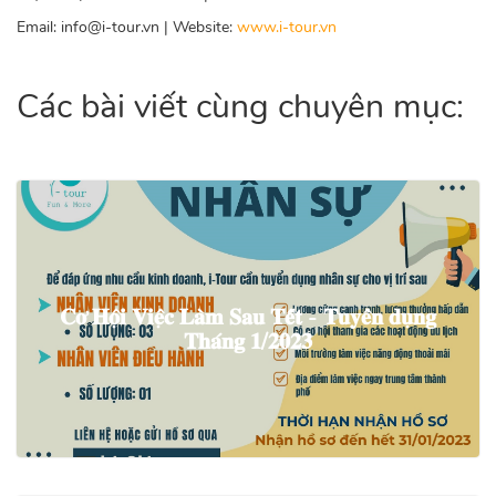
Email: info@i-tour.vn | Website:
www.i-tour.vn
Các bài viết cùng chuyên mục:
2821
𝐂𝐨̛ 𝐇𝐨̣̂𝐢 𝐕𝐢𝐞̣̂𝐜 𝐋𝐚̀𝐦 𝐒𝐚𝐮 𝐓𝐞̂́𝐭 - 𝐓𝐮𝐲𝐞̂̉𝐧 𝐝𝐮̣𝐧𝐠
𝐓𝐡𝐚́𝐧𝐠 𝟏/𝟐𝟎𝟐𝟑