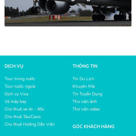
DỊCH VỤ
THÔNG TIN
Tour trong nước
Tin Du Lịch
Tour nước ngoài
Khuyến Mãi
Dịch vụ Visa
Tin Tuyển Dụng
Vé máy bay
Thư viện ảnh
Cho thuê xe 4c - 45c
Thư viện video
Cho thuê Tàu/Cano
Cho thuê Hướng Dẫn Viên
GÓC KHÁCH HÀNG