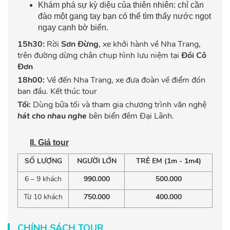
Khám phá sự kỳ diệu của thiên nhiên: chỉ cần
đào một gang tay bạn có thể tìm thấy nước ngọt
ngay cạnh bờ biển.
15h30:
Rời
Sơn Đừng
,
xe khởi hành về Nha Trang,
trên đường dừng chân chụp hình lưu niệm tại
Đồi Cô
Đơn
18h00:
Về đến Nha Trang, xe đưa đoàn về điểm đón
ban đầu. Kết thúc tour
Tối:
Dùng bữa tối và tham gia chương trình văn nghệ
hát cho nhau nghe
bên biển đêm Đại Lãnh.
II. Giá tour
SỐ LƯỢNG
NGƯỜI LỚN
TRẺ EM (1m - 1m4)
6 – 9 khách
990.000
500.000
Từ 10 khách
750.000
400.000
CHÍNH SÁCH TOUR