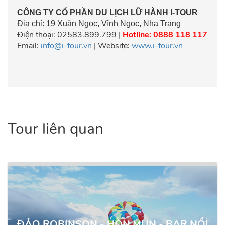
CÔNG TY CỔ PHẦN DU LỊCH LỮ HÀNH I-TOUR
Địa chỉ: 19 Xuân Ngọc, Vĩnh Ngọc, Nha Trang
Điện thoại: 02583.899.799 |
Hotline: 0888 118 117
Email:
info@i-tour.vn
|
Website
:
www.i-tour.vn
Tour liên quan
450.000
ĐẢO ROBINSON - HÒN MUN - BAR NỔI