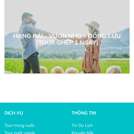
600.000
HANG RÁI - VƯƠN NHO - ĐỒNG CỪU
(TOUR GHÉP 1 NGÀY)
DỊCH VỤ
THÔNG TIN
Tour trong nước
Tin Du Lịch
Tour nước ngoài
Khuyến Mãi