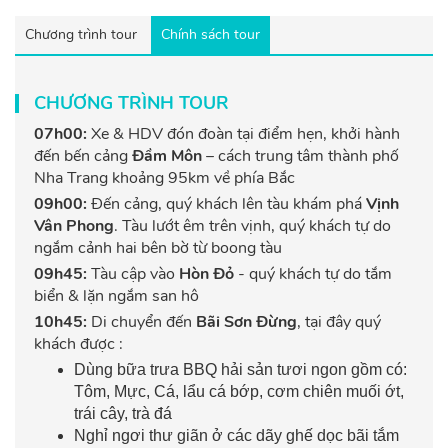
Chương trình tour
Chính sách tour
CHƯƠNG TRÌNH TOUR
07h00:
Xe & HDV đón đoàn tại điểm hẹn, khởi hành
đến bến cảng
Đầm Môn
– cách trung tâm thành phố
Nha Trang khoảng 95km về phía Bắc
09h00:
Đến cảng, quý khách lên tàu khám phá
Vịnh
Vân Phong
. Tàu lướt êm trên vịnh, quý khách tự do
ngắm cảnh hai bên bờ từ boong tàu
09h45:
Tàu cập vào
Hòn Đỏ
- quý khách tự do tắm
biển & lặn ngắm san hô
10h45:
Di chuyển đến
Bãi Sơn Đừng
, tại đây quý
khách được :
Dùng bữa trưa BBQ hải sản tươi ngon gồm có:
Tôm, Mực, Cá, lẩu cá bớp, cơm chiên muối ớt,
trái cây, trà đá
Nghỉ ngơi thư giãn ở các dãy ghế dọc bãi tắm